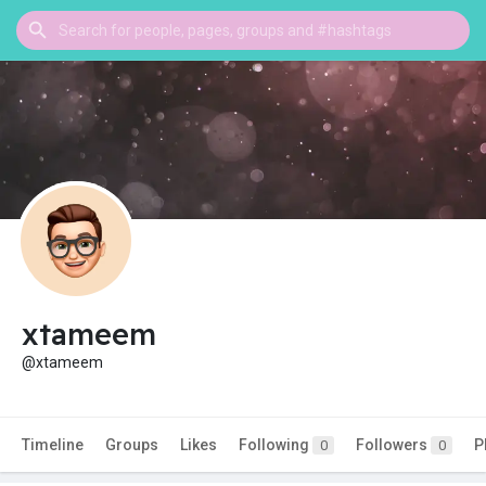
xtameem
@xtameem
Timeline
Groups
Likes
Following
Followers
P
0
0