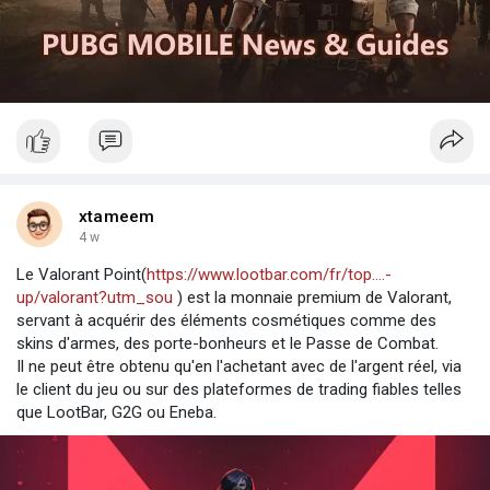
xtameem
4 w
Le Valorant Point(
https://www.lootbar.com/fr/top....-
up/valorant?utm_sou
) est la monnaie premium de Valorant,
servant à acquérir des éléments cosmétiques comme des
skins d'armes, des porte-bonheurs et le Passe de Combat.
Il ne peut être obtenu qu'en l'achetant avec de l'argent réel, via
le client du jeu ou sur des plateformes de trading fiables telles
que LootBar, G2G ou Eneba.