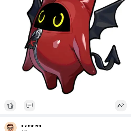
xtameem