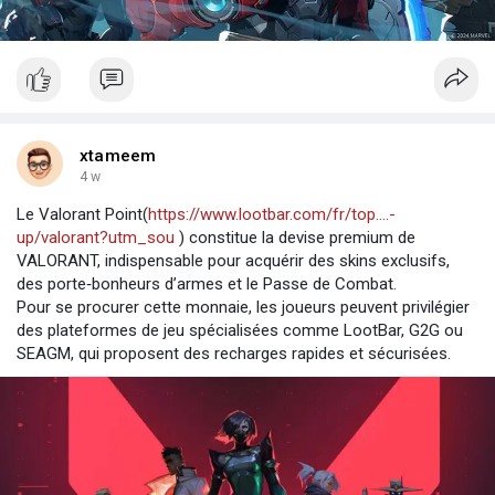
xtameem
4 w
Le Valorant Point(
https://www.lootbar.com/fr/top....-
up/valorant?utm_sou
) constitue la devise premium de
VALORANT, indispensable pour acquérir des skins exclusifs,
des porte‑bonheurs d’armes et le Passe de Combat.
Pour se procurer cette monnaie, les joueurs peuvent privilégier
des plateformes de jeu spécialisées comme LootBar, G2G ou
SEAGM, qui proposent des recharges rapides et sécurisées.