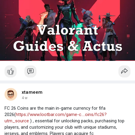
xtameem
4 w
FC 26 Coins are the main in-game currency for fifa
2026(
https://www.lootbar.com/game-c....oins/fc26?
utm_source
) , essential for unlocking packs, purchasing top
players, and customizing your club with unique stadiums,
jerseys, and emblems. Players can acquire fc