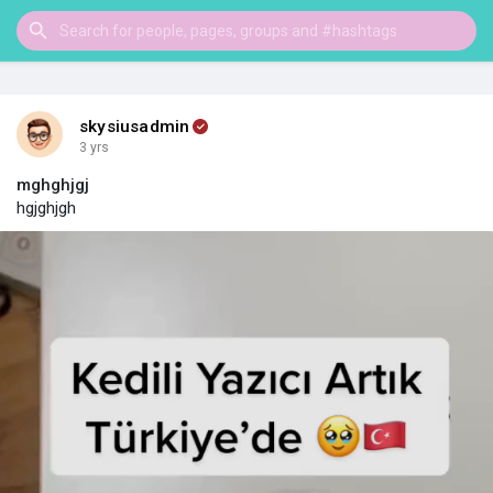
skysiusadmin
3 yrs
mghghjgj
hgjghjgh